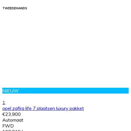
TWEEDEHANDS
NIEUW
1
opel zafira life 7 plaatsen luxury pakket
€23,900
Automaat
FWD