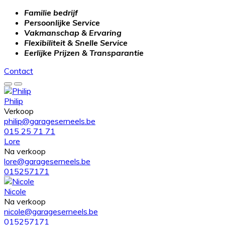
Familie bedrijf
Persoonlijke Service
Vakmanschap & Ervaring
Flexibiliteit & Snelle Service
Eerlijke Prijzen & Transparantie
Contact
Philip
Verkoop
philip@garageserneels.be
015 25 71 71
Lore
Na verkoop
lore@garageserneels.be
015257171
Nicole
Na verkoop
nicole@garageserneels.be
015257171