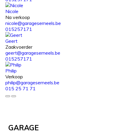
Nicole
Na verkoop
nicole@garageserneels.be
015257171
Geert
Zaakvoerder
geert@garageserneels.be
015257171
Philip
Verkoop
philip@garageserneels.be
015 25 71 71
GARAGE