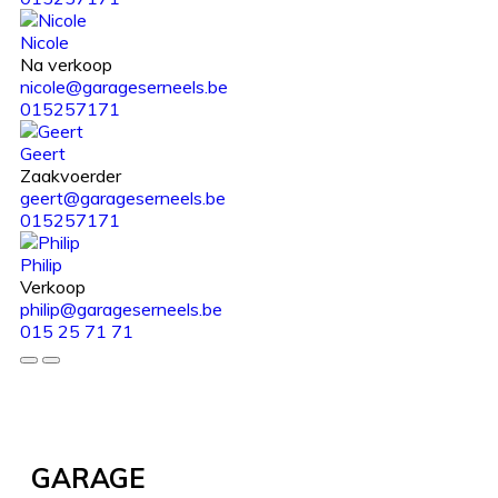
Nicole
Na verkoop
nicole@garageserneels.be
015257171
Geert
Zaakvoerder
geert@garageserneels.be
015257171
Philip
Verkoop
philip@garageserneels.be
015 25 71 71
GARAGE